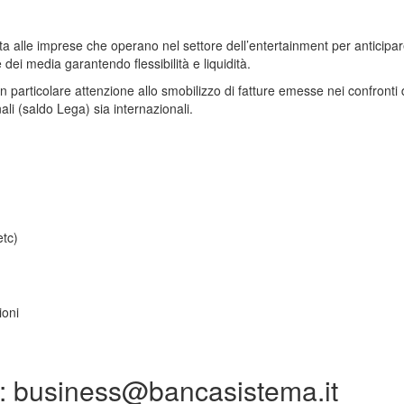
 alle imprese che operano nel settore dell’entertainment per anticipare i c
dei media garantendo flessibilità e liquidità.
n particolare attenzione allo smobilizzo di fatture emesse nei confronti d
nali (saldo Lega) sia internazionali.
etc)
ioni
più: business@bancasistema.it