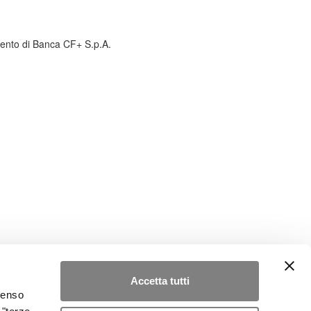
amento di Banca CF+ S.p.A.
Accetta tutti
nsenso