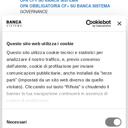
OPA CF+ SU BANCA SISTEMA
OPA OBBLIGATORIA CF+ SU BANCA SISTEMA
GOVERNANCE
CORPORATE GOVERNANCE
DOCUMENTI SOCIETARI
REMUNERAZIONE
RELAZIONI SUL GOVERNO SOCIETARIO
ASSEMBLEA DEGLI AZIONISTI
Questo sito web utilizza i cookie
OPERAZIONI SOCIETARIE
PARTI CORRELATE E SOGGETTI COLLEGATI
Questo sito utilizza cookie tecnici e statistici per
PROCEDURA IN MATERIA DI MARKET ABUSE
analizzare il nostro traffico, e, previo consenso
VOTO MAGGIORATO
dell’utente, cookie di profilazione per inviare
MEDIA
comunicazioni pubblicitarie, anche installati da "terze
COMUNICATI STAMPA
CONTATTI
parti" (impostati da un sito web diverso da quello
CONTATTI
visitato). Cliccando sul tasto “Rifiuta” o chiudendo il
banner la tua navigazione continuerà in assenza di
Internal Dealing
cookie di profilazione.
In questa sezione è possibile trovare tutte le comunicazioni
Selezione
relative agli obblighi informativi previsti a carico dei soggetti
Necessari
del
rilevanti, e delle persone strettamente legate ai soggetti rilevanti