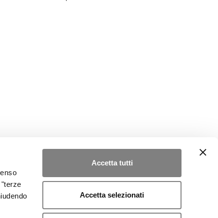
Accetta tutti
nsenso
 "terze
Accetta selezionati
chiudendo