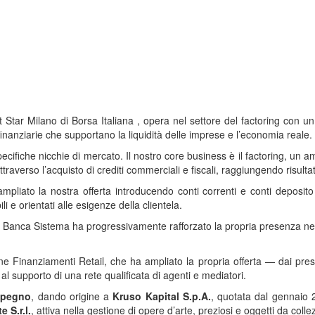
ar Milano di Borsa Italiana , opera nel settore del factoring con un f
inanziarie che supportano la liquidità delle imprese e l’economia reale.
ifiche nicchie di mercato. Il nostro core business è il factoring, un am
raverso l’acquisto di crediti commerciali e fiscali, raggiungendo risultati
liato la nostra offerta introducendo conti correnti e conti deposito ret
li e orientati alle esigenze della clientela.
to, Banca Sistema ha progressivamente rafforzato la propria presenza nel
ne Finanziamenti Retail, che ha ampliato la propria offerta — dai prest
al supporto di una rete qualificata di agenti e mediatori.
 pegno
, dando origine a
Kruso Kapital S.p.A.
, quotata dal gennaio 
e S.r.l.
, attiva nella gestione di opere d’arte, preziosi e oggetti da colle