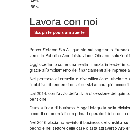
45
%
55
%
Lavora con noi
Scopri le posizioni aperte
Banca Sistema S.p.A., quotata sul segmento Euronext St
verso la Pubblica Amministrazione. Offriamo soluzioni f
Oggi operiamo come una realtà finanziaria leader in spec
grazie all’ampliamento dei finanziamenti alle imprese att
Nel percorso di crescita e diversificazione, abbiamo amp
l’obiettivo di rendere i nostri servizi ancora più accessibi
Dal 2014, con l’avvio dell’attività di cessione del quin
pensione.
Questa linea di business è oggi integrata nella divisio
accordi commerciali con primari operatori del credito e 
Nel 2016 abbiamo avviato il business del
credito su
pegno e nel settore delle case d’asta attraverso
Art‑Rit