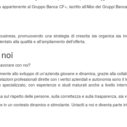
ppartenente al Gruppo Banca CF+, iscritto all’Albo dei Gruppi Bancari 
 business, promuovendo una strategia di crescita sia organica sia in
entato alla qualità e all’ampliamento dell’offerta.
 noi
lavorare con noi?
mente allo sviluppo di un'azienda giovane e dinamica, grazie alla colla
elazioni professionali dirette con i vertici aziendali e autonomia sono il t
specializzato, con esperienze e studi maturati anche a livello intern
 sul rispetto delle persone, sulla correttezza e sulla trasparenza, sia ver
in un contesto dinamico e stimolante. Unisciti a noi e diventa parte in