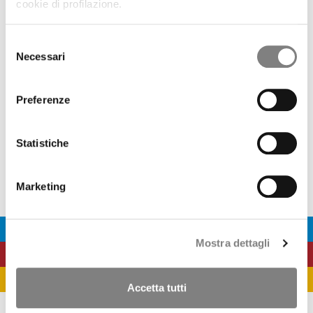
OPA CF+ SU BANCA SISTEMA
cookie di profilazione.
OPA OBBLIGATORIA CF+ SU BANCA SISTEMA
GOVERNANCE
CORPORATE GOVERNANCE
Selezione
DOCUMENTI SOCIETARI
Necessari
del
REMUNERAZIONE
consenso
RELAZIONI SUL GOVERNO SOCIETARIO
ASSEMBLEA DEGLI AZIONISTI
Preferenze
OPERAZIONI SOCIETARIE
PARTI CORRELATE E SOGGETTI COLLEGATI
PROCEDURA IN MATERIA DI MARKET ABUSE
Statistiche
VOTO MAGGIORATO
MEDIA
COMUNICATI STAMPA
Marketing
CONTATTI
CONTATTI
Mostra dettagli
Accetta tutti
Largo Augusto 1/A, ang. via Verziere 13 - 20122 Milano
Tel. +39 02 802801