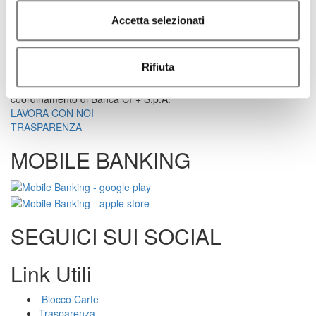
Fax. +39 02 72093979
Accetta selezionati
info@bancasistema.it
Dati
Contatti
Rifiuta
Società appartenente al Gruppo Banca CF+, iscritto all’Albo dei
Gruppi Bancari, e soggetta all’attività di direzione e
coordinamento di Banca CF+ S.p.A.
LAVORA CON NOI
TRASPARENZA
MOBILE BANKING
SEGUICI SUI SOCIAL
Link Utili
Blocco Carte
Trasparenza