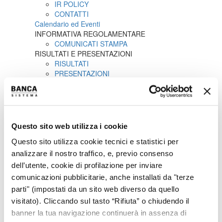
IR POLICY
CONTATTI
Calendario ed Eventi
INFORMATIVA REGOLAMENTARE
COMUNICATI STAMPA
RISULTATI E PRESENTAZIONI
RISULTATI
PRESENTAZIONI
PILLAR 3
AZIONE
TREND TITOLO
QUOTAZIONI STORICHE
DIVIDENDI
Questo sito web utilizza i cookie
AZIONISTI
Questo sito utilizza cookie tecnici e statistici per
COPERTURA ANALISTI
ACQUISTO AZIONI PROPRIE
analizzare il nostro traffico, e, previo consenso
LIQUIDITY PROVIDER
dell’utente, cookie di profilazione per inviare
INTERNAL DEALING
comunicazioni pubblicitarie, anche installati da "terze
IPO
parti" (impostati da un sito web diverso da quello
COMUNICATI STAMPA
visitato). Cliccando sul tasto “Rifiuta” o chiudendo il
PROSPETTO INFORMATIVO
AVVISI
banner la tua navigazione continuerà in assenza di