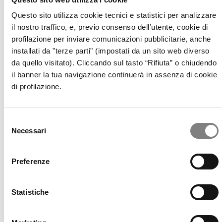
OPA CF+ SU BANCA SISTEMA
OPA OBBLIGATORIA CF+ SU BANCA SISTEMA
Questo sito utilizza cookie tecnici e statistici per analizzare
GOVERNANCE
il nostro traffico, e, previo consenso dell’utente, cookie di
CORPORATE GOVERNANCE
profilazione per inviare comunicazioni pubblicitarie, anche
DOCUMENTI SOCIETARI
REMUNERAZIONE
installati da "terze parti" (impostati da un sito web diverso
RELAZIONI SUL GOVERNO SOCIETARIO
da quello visitato). Cliccando sul tasto “Rifiuta” o chiudendo
ASSEMBLEA DEGLI AZIONISTI
il banner la tua navigazione continuerà in assenza di cookie
OPERAZIONI SOCIETARIE
di profilazione.
PARTI CORRELATE E SOGGETTI COLLEGATI
PROCEDURA IN MATERIA DI MARKET ABUSE
VOTO MAGGIORATO
MEDIA
Selezione
COMUNICATI STAMPA
Necessari
del
CONTATTI
consenso
CONTATTI
Preferenze
Dividendi
Statistiche
Utile
Totale
Dividendo
Data
Data
Banca
azioni
Dividendi
Anno
€ per
stacco
pagamen
Sistema
a fine
(€'000)