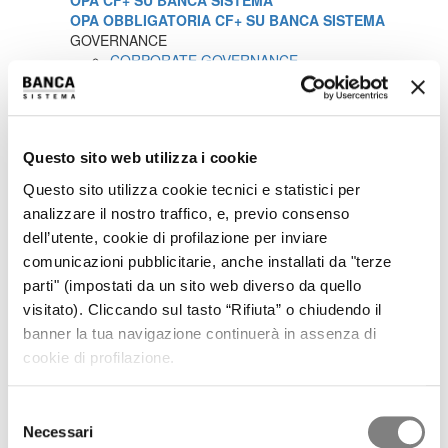
OPA CF+ SU BANCA SISTEMA
OPA OBBLIGATORIA CF+ SU BANCA SISTEMA
GOVERNANCE
CORPORATE GOVERNANCE
DOCUMENTI SOCIETARI
REMUNERAZIONE
RELAZIONI SUL GOVERNO SOCIETARIO
ASSEMBLEA DEGLI AZIONISTI
Questo sito web utilizza i cookie
OPERAZIONI SOCIETARIE
PARTI CORRELATE E SOGGETTI COLLEGATI
Questo sito utilizza cookie tecnici e statistici per
PROCEDURA IN MATERIA DI MARKET ABUSE
analizzare il nostro traffico, e, previo consenso
VOTO MAGGIORATO
dell’utente, cookie di profilazione per inviare
MEDIA
COMUNICATI STAMPA
comunicazioni pubblicitarie, anche installati da "terze
CONTATTI
parti" (impostati da un sito web diverso da quello
CONTATTI
visitato). Cliccando sul tasto “Rifiuta” o chiudendo il
banner la tua navigazione continuerà in assenza di
Acquisto Azioni Proprie
cookie di profilazione.
In questa sezione potete trovare tutte le comunicazioni in merito
Selezione
alle attività di acquisto e vendita di azioni proprie, così come
Necessari
del
previste dall'Allegato 3F del Regolamento Consob n. 11971 del