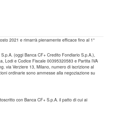
 agosto 2021 e rimarrà pienamente efficace fino al 1°
rio S.p.A. (oggi Banca CF+ Credito Fondiario S.p.A.),
nza, Lodi e Codice Fiscale 00395320583 e Partita IVA
. via Verziere 13, Milano, numero di iscrizione al
azioni ordinarie sono ammesse alla negoziazione su
oscritto con Banca CF+ S.p.A. il patto di cui ai