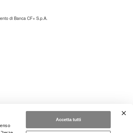
amento di Banca CF+ S.p.A.
Accetta tutti
nsenso
 "terze