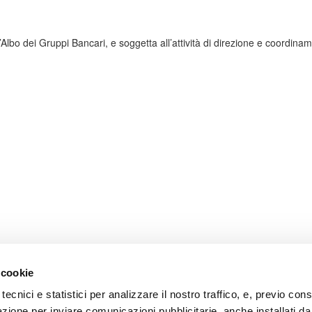
Albo dei Gruppi Bancari, e soggetta all’attività di direzione e coordin
 cookie
tecnici e statistici per analizzare il nostro traffico, e, previo co
lazione per inviare comunicazioni pubblicitarie, anche installati da