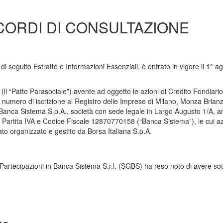
CORDI DI CONSULTAZIONE
o di seguito Estratto e Informazioni Essenziali, è entrato in vigore il 1°
ale (il “Patto Parasociale”) avente ad oggetto le azioni di Credito Fondia
 numero di iscrizione al Registro delle Imprese di Milano, Monza Bria
anca Sistema S.p.A., società con sede legale in Largo Augusto 1/A, ang
, Partita IVA e Codice Fiscale 12870770158 (“Banca Sistema”), le cui 
 organizzato e gestito da Borsa Italiana S.p.A.
e Partecipazioni in Banca Sistema S.r.l. (SGBS) ha reso noto di avere sott