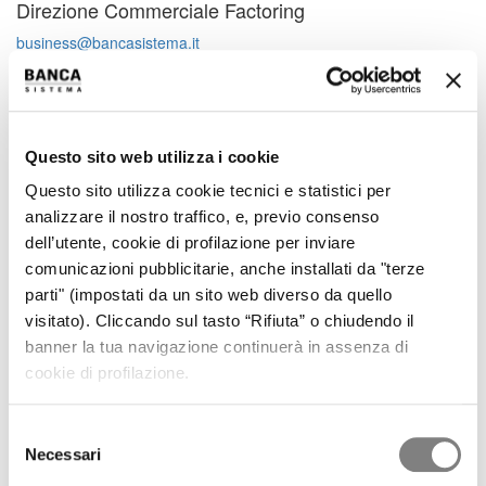
Direzione Commerciale Factoring
business@bancasistema.it
800 691 629
Numero Verde
Attivo dal lunedì al venerdì
dalle ore 8.30 alle ore 18.00
Questo sito web utilizza i cookie
Dettagli del Prodotto
Questo sito utilizza cookie tecnici e statistici per
Scheda Prodotto
analizzare il nostro traffico, e, previo consenso
Uffici
dell’utente, cookie di profilazione per inviare
Milano
comunicazioni pubblicitarie, anche installati da "terze
Largo Augusto 1/A, ang. via Verziere 13
parti" (impostati da un sito web diverso da quello
20122 Milano - IT
visitato). Cliccando sul tasto “Rifiuta” o chiudendo il
Indicazioni Stradali
banner la tua navigazione continuerà in assenza di
Napoli
cookie di profilazione.
Via Verdi, 35
80133 Napoli - IT
Indicazioni Stradali
Selezione
Palermo
Necessari
del
Palazzo Branciforte - Via Bara All'Olivella, 2
90133 Palermo - IT
consenso