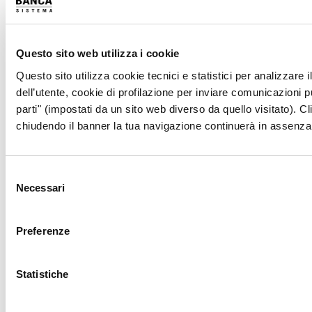
Largo Augusto 1/A, ang. via Verziere 13 - 20122 Milano
Tel. +39 02 802801
Fax. +39 02 72093979
Questo sito web utilizza i cookie
info@bancasistema.it
Dati
Questo sito utilizza cookie tecnici e statistici per analizzare 
Contatti
dell’utente, cookie di profilazione per inviare comunicazioni pu
Società appartenente al Gruppo Banca CF+, iscritto all’Albo dei
parti" (impostati da un sito web diverso da quello visitato). Cl
Gruppi Bancari, e soggetta all’attività di direzione e
chiudendo il banner la tua navigazione continuerà in assenza 
coordinamento di Banca CF+ S.p.A.
LAVORA CON NOI
TRASPARENZA
Selezione
MOBILE BANKING
Necessari
del
consenso
Preferenze
SEGUICI SUI SOCIAL
Statistiche
Link Utili