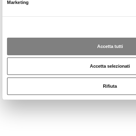
Marketing
Blocco Carte
Trasparenza
Privacy
Cookies
Sicurezza
PSD2
Accessibilità
Accetta tutti
Rapporti Dormienti
Note Legali
Modello 231
Accetta selezionati
Whistleblowing
Reclami e ABF
2011-2026 © Banca Sistema S.p.A.
Rifiuta
-
P.IVA 12870770158