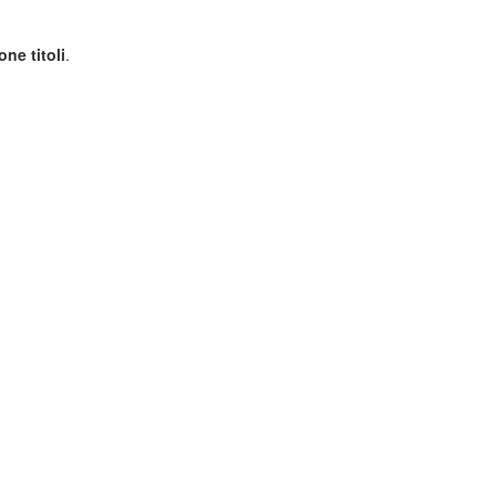
ne titoli
.