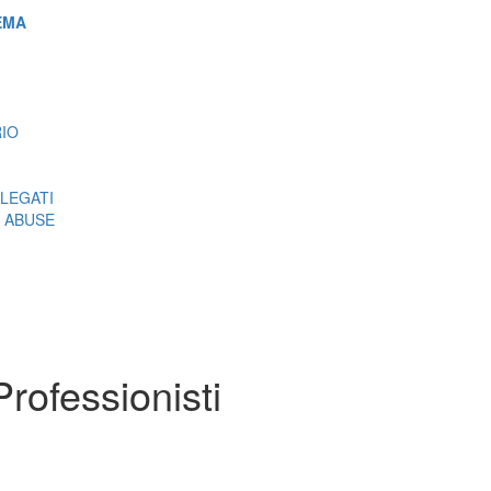
EMA
RIO
LEGATI
 ABUSE
rofessionisti