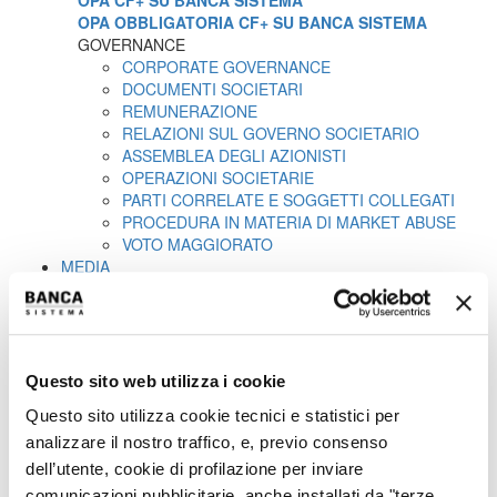
OPA CF+ SU BANCA SISTEMA
OPA OBBLIGATORIA CF+ SU BANCA SISTEMA
GOVERNANCE
CORPORATE GOVERNANCE
DOCUMENTI SOCIETARI
REMUNERAZIONE
RELAZIONI SUL GOVERNO SOCIETARIO
ASSEMBLEA DEGLI AZIONISTI
OPERAZIONI SOCIETARIE
PARTI CORRELATE E SOGGETTI COLLEGATI
PROCEDURA IN MATERIA DI MARKET ABUSE
VOTO MAGGIORATO
MEDIA
COMUNICATI STAMPA
CONTATTI
CONTATTI
Prima di accedere ai documenti contenuti in questa sezione del
Questo sito web utilizza i cookie
presente sito internet, si prega di leggere e accettare l'informativa
legale qui sotto riportata.
Questo sito utilizza cookie tecnici e statistici per
Le informazioni e i documenti contenuti in questa sezione del
analizzare il nostro traffico, e, previo consenso
presente sito non sono e non potranno essere considerati
dell’utente, cookie di profilazione per inviare
destinati a soggetti residenti (o domiciliati o che comunque si
comunicazioni pubblicitarie, anche installati da "terze