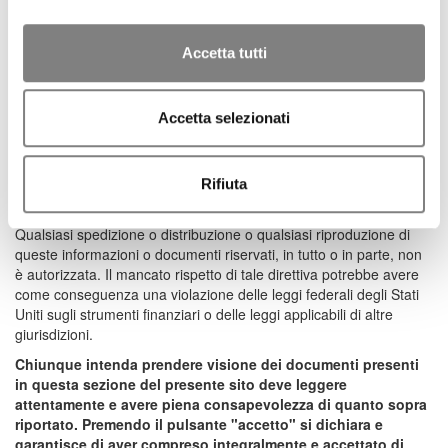
Australia o negli Altri Paesi, incluso attraverso la distribuzione,
l'invio o la spedizione negli o dagli Stati Uniti d'America, Canada,
Giappone e Australia, tramite qualsiasi mezzo di comunicazione o
Accetta tutti
commercio nazionale o internazionale (ivi inclusi, a titolo
esemplificativo ma non esaustivo, la trasmissione via fax, posta
elettronica, telex, telefono e Internet), né con strumenti di
Accetta selezionati
comunicazione o commercio nazionale o internazionale degli Altri
Paesi (ivi inclusi, a titolo esemplificativo ma non esaustivo, la rete
postale, la trasmissione via fax, telex, posta elettronica, telefono e
Internet), né attraverso qualsivoglia struttura di alcuno degli
Rifiuta
intermediari finanziari degli Altri Paesi, né in alcun altro modo.
Qualsiasi spedizione o distribuzione o qualsiasi riproduzione di
queste informazioni o documenti riservati, in tutto o in parte, non
è autorizzata. Il mancato rispetto di tale direttiva potrebbe avere
come conseguenza una violazione delle leggi federali degli Stati
Uniti sugli strumenti finanziari o delle leggi applicabili di altre
giurisdizioni.
Chiunque intenda prendere visione dei documenti presenti
in questa sezione del presente sito deve leggere
attentamente e avere piena consapevolezza di quanto sopra
riportato. Premendo il pulsante "accetto" si dichiara e
garantisce di aver compreso integralmente e accettato di